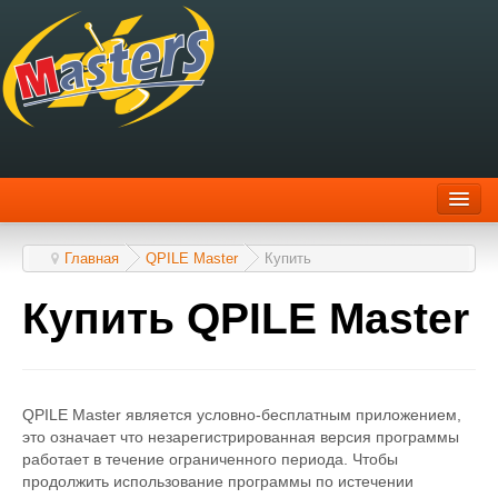
Главная
QPILE Master
Купить
Scanitto Pro
Купить QPILE Master
Scanitto Lite
Скачать
QPILE Master является условно-бесплатным приложением,
Купить
это означает что незарегистрированная версия программы
работает в течение ограниченного периода. Чтобы
BlindScanner
продолжить использование программы по истечении